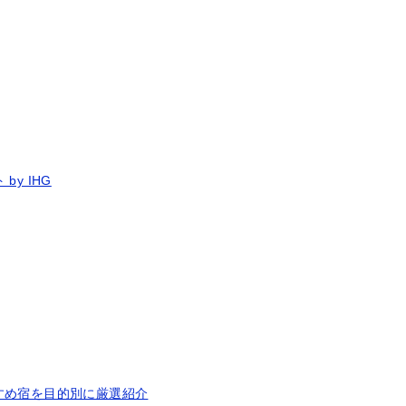
y IHG
すめ宿を目的別に厳選紹介