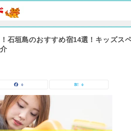
！石垣島のおすすめ宿14選！キッズス
介
0
0