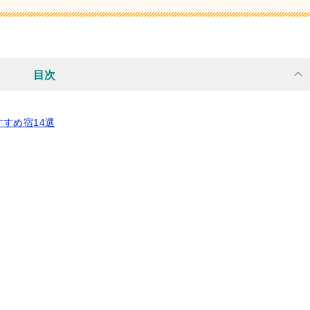
目次
すめ宿14選