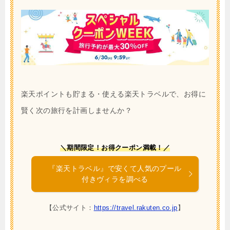
楽天ポイントも貯まる・使える楽天トラベルで、お得に
賢く次の旅行を計画しませんか？
＼期間限定！お得クーポン満載！／
『楽天トラベル』で安くて人気のプール
付きヴィラを調べる
【公式サイト：
https://travel.rakuten.co.jp
】