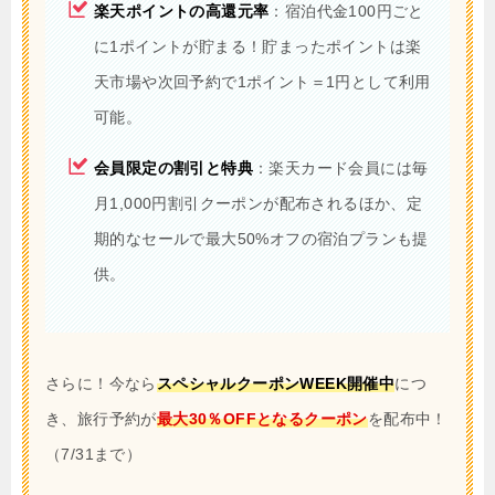
楽天ポイントの高還元率
：宿泊代金100円ごと
に1ポイントが貯まる！貯まったポイントは楽
天市場や次回予約で1ポイント＝1円として利用
可能。
会員限定の割引と特典
：楽天カード会員には毎
月1,000円割引クーポンが配布されるほか、定
期的なセールで最大50%オフの宿泊プランも提
供。
さらに！今なら
スペシャルクーポンWEEK開催中
につ
き、旅行予約が
最大30％OFFとなるクーポン
を配布中！
（7/31まで）