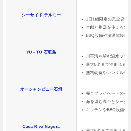
シーサイド テルミー
1日1組限定の完全貸切
本邸と別邸を使える大
BBQ設備や洗濯乾燥機
YU－TO 石垣島
川平湾を望む温水プラ
最大5名まで泊まれる
無料朝食やレンタル品
オーシャンビュー石垣
完全プライベートのイ
海を望む高台とシーク
キッチンやBBQ設備付
Casa Riva Nagura
最大6名まで泊まれる