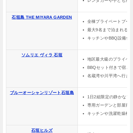
レンタカーや子ども用
石垣島 THE MIYARA GARDEN
全棟プライベートプー
最大9名まで泊まれる広
キッチンやBBQ設備付
ソムリエ ヴィラ 石垣
地区最大級のプライベ
BBQセット付きで宿ご
名蔵湾や川平湾へ行き
ブルーオーシャンリゾート石垣島
1日2組限定の静かなプ
専用ガーデンと部屋前
キッチンや洗濯乾燥機
石垣ヒルズ