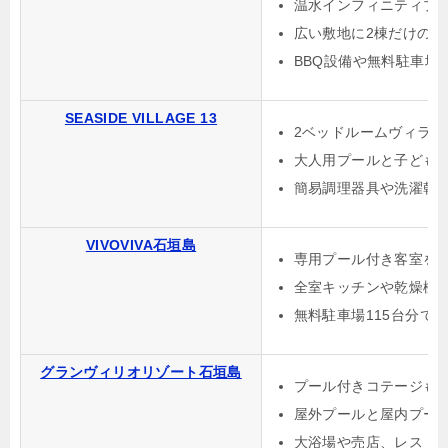
温水インフィニティプ
広い敷地に2棟だけの
BBQ設備や無料駐車場
SEASIDE VILLAGE 13
2ベッドルームヴィラ
大人用プールと子ども
簡易調理器具や洗濯乾
VIVOVIVA石垣島
専用プール付き客室を
全室キッチンや乾燥機
無料駐車場115台分で
グランヴィリオリゾート石垣島
プール付きコテージも
屋外プールと屋内プー
大浴場や売店、レスト