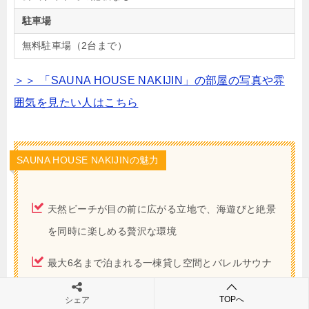
駐車場
無料駐車場（2台まで）
＞＞ 「SAUNA HOUSE NAKIJIN」の部屋の写真や雰
囲気を見たい人はこちら
SAUNA HOUSE NAKIJINの魅力
天然ビーチが目の前に広がる立地で、海遊びと絶景
を同時に楽しめる贅沢な環境
最大6名まで泊まれる一棟貸し空間とバレルサウナ
付きで滞在時間も充実
TOPへ
シェア