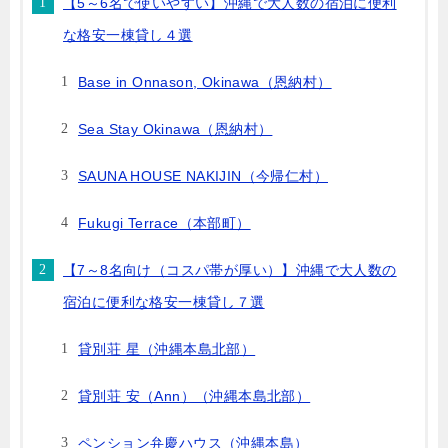
【5～6名で使いやすい】沖縄で大人数の宿泊に便利
な格安一棟貸し４選
Base in Onnason, Okinawa（恩納村）
Sea Stay Okinawa（恩納村）
SAUNA HOUSE NAKIJIN（今帰仁村）
Fukugi Terrace（本部町）
【7～8名向け（コスパ帯が厚い）】沖縄で大人数の
宿泊に便利な格安一棟貸し７選
貸別荘 星（沖縄本島北部）
貸別荘 安（Ann）（沖縄本島北部）
ペンション弁慶ハウス（沖縄本島）