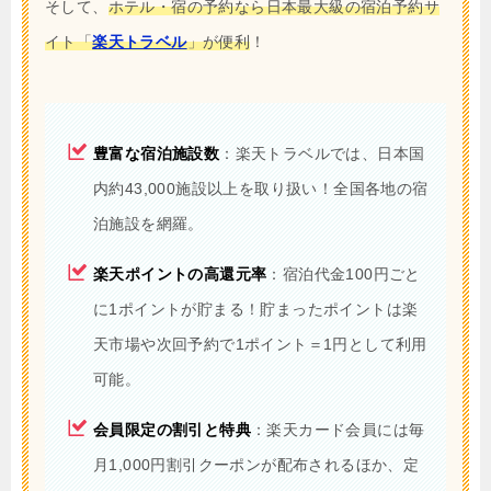
そして、
ホテル・宿の予約なら日本最大級の宿泊予約サ
イト「
楽天トラベル
」が便利
！
豊富な宿泊施設数
：楽天トラベルでは、日本国
内約43,000施設以上を取り扱い！全国各地の宿
泊施設を網羅。
楽天ポイントの高還元率
：宿泊代金100円ごと
に1ポイントが貯まる！貯まったポイントは楽
天市場や次回予約で1ポイント＝1円として利用
可能。
会員限定の割引と特典
：楽天カード会員には毎
月1,000円割引クーポンが配布されるほか、定