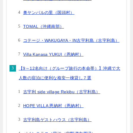
奥ヤンバルの里（国頭村）
TOMAL（沖縄南部）
コテージ・WAKUGAYA・IN古宇利島（古宇利島）
Villa Kanasa YUKUI（恩納村）
【9～12名向け（グループ旅行の本命帯）】沖縄で大
人数の宿泊に便利な格安一棟貸し７選
古宇利 side village Rekibu（古宇利島）
HOPE VILLA 恩納村（恩納村）
古宇利島ゲストハウス（古宇利島）