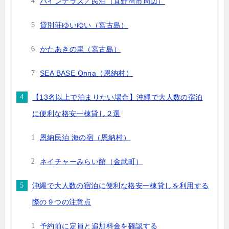
パインテラス／民泊（宜野湾市周辺）
貸別荘ゆいゆい（宮古島）
かたあきの里（宮古島）
SEA BASE Onna（恩納村）
【13名以上で泊まりたい場合】沖縄で大人数の宿泊
に便利な格安一棟貸し２選
恩納民泊 海の宿（恩納村）
ネイチャーみらい館（金武町）
沖縄で大人数の宿泊に便利な格安一棟貸しを利用する
際の９つの注意点
予約前に定員と追加料金を確認する