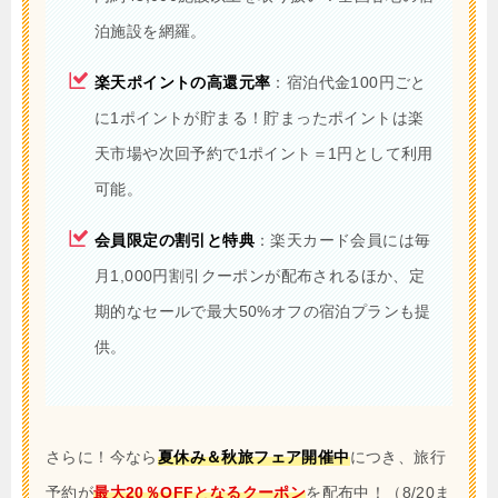
泊施設を網羅。
楽天ポイントの高還元率
：宿泊代金100円ごと
に1ポイントが貯まる！貯まったポイントは楽
天市場や次回予約で1ポイント＝1円として利用
可能。
会員限定の割引と特典
：楽天カード会員には毎
月1,000円割引クーポンが配布されるほか、定
期的なセールで最大50%オフの宿泊プランも提
供。
さらに！今なら
夏休み＆秋旅フェア開催中
につき、旅行
予約が
最大20％OFFとなるクーポン
を配布中！（8/20ま