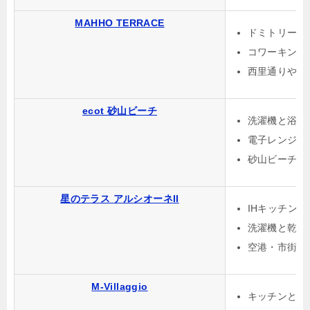
MAHHO TERRACE
ドミトリーと
コワーキング
西里通りや海
ecot 砂山ビーチ
洗濯機と浴室
電子レンジな
砂山ビーチ近
星のテラス アルシオーネII
IHキッチン
洗濯機と乾燥
空港・市街地
M-Villaggio
キッチンと調