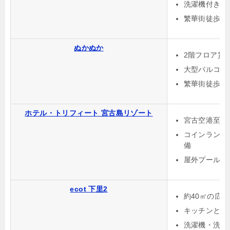
洗濯機付きで
繁華街徒歩圏
ぬかぬか
2階フロア貸
大型バルコニ
繁華街徒歩約
ホテル・トリフィート 宮古島リゾート
宮古空港至近
コインランド
備
屋外プール利
ecot 下里2
約40㎡の広
キッチンと調
洗濯機・洗剤