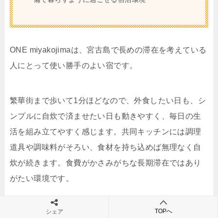
ONE miyakojimaは、宮古島で長めの滞在を考えている
人にとって使い勝手のよい宿です。
繁華街まで歩いて1分ほどなので、外食したい日も、シ
ンプルに自炊で済ませたい日も動きやすく、毎日の生
活を組み立てやすく感じます。共同キッチンには調理
道具や調味料がそろい、食材を持ち込めば無理なく自
炊が続きます。食費がかさみがちな長期滞在ではあり
がたい環境です。
TOPへ
シェア
館内には無料Wi-Fi、コインランドリー、冷蔵庫、ウォ