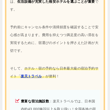
は、
生活設備が充実した格安ホテルを選ぶことが重要
で
す。
予約前にキャンセル条件や清掃頻度を確認することで安
心感が高まります。費用を抑えつつ満足度の高い滞在を
実現するために、宿選びのポイントを押さえた計画が大
切です。
そして、
ホテル・宿の予約なら日本最大級の宿泊予約サ
イト「
楽天トラベル
」が便利
！
豊富な宿泊施設数
：楽天トラベルでは、日本国
内約43,000施設以上を取り扱い！全国各地の宿