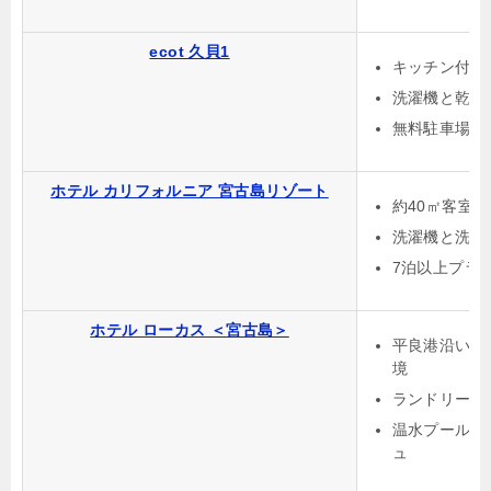
ecot 久貝1
キッチン付き
洗濯機と乾燥
無料駐車場と
ホテル カリフォルニア 宮古島リゾート
約40㎡客室
洗濯機と洗剤
7泊以上プラ
ホテル ローカス ＜宮古島＞
平良港沿いで
境
ランドリーと
温水プールや
ュ