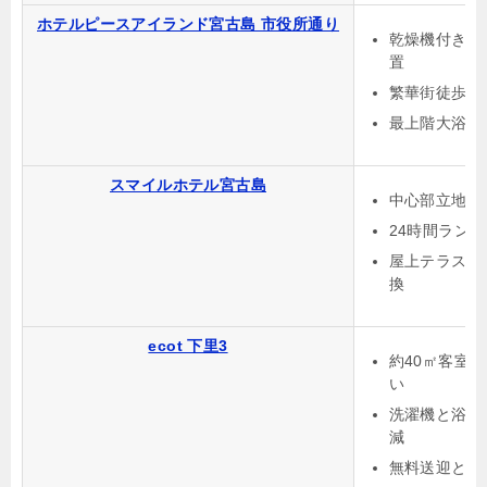
ホテルピースアイランド宮古島 市役所通り
乾燥機付き洗
置
繁華街徒歩約
最上階大浴場
スマイルホテル宮古島
中心部立地で
24時間ラン
屋上テラスと
換
ecot 下里3
約40㎡客室
い
洗濯機と浴室
減
無料送迎と無