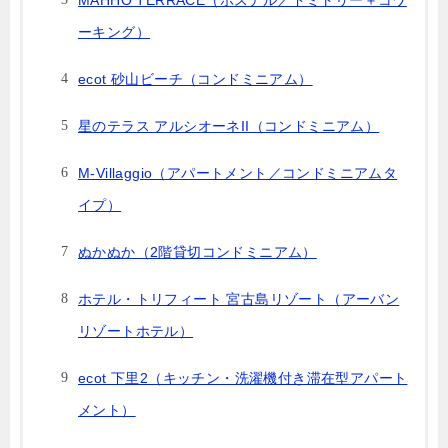
MAHHO TERRACE（ホステル／ドミトリー＋コワ
ーキング）
ecot 砂山ビーチ（コンドミニアム）
星のテラス アルシオーネII（コンドミニアム）
M-Villaggio（アパートメント／コンドミニアムタ
イプ）
ぬかぬか（2階貸切コンドミニアム）
ホテル・トリフィート 宮古島リゾート（アーバン
リゾートホテル）
ecot 下里2（キッチン・洗濯機付き滞在型アパート
メント）