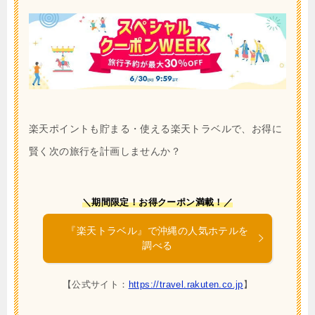
楽天ポイントも貯まる・使える楽天トラベルで、お得に
賢く次の旅行を計画しませんか？
＼期間限定！お得クーポン満載！／
『楽天トラベル』で沖縄の人気ホテルを
調べる
【公式サイト：
https://travel.rakuten.co.jp
】