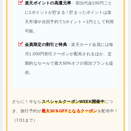
楽天ポイントの高還元率
：宿泊代金100円ごと
に1ポイントが貯まる！貯まったポイントは楽
天市場や次回予約で1ポイント＝1円として利用
可能。
会員限定の割引と特典
：楽天カード会員には毎
月1,000円割引クーポンが配布されるほか、定
期的なセールで最大50%オフの宿泊プランも提
供。
さらに！今なら
スペシャルクーポンWEEK開催中
につ
き、旅行予約が
最大30％OFFとなるクーポン
を配布中！
（7/31まで）