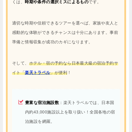
くは、
時期や条件の選択ミスによるもの
です。
適切な時期や信頼できるツアーを選べば、家族や友人と
感動的な体験ができるチャンスは十分にあります。事前
準備と情報収集が成功のカギになります。
そして、
ホテル・宿の予約なら日本最大級の宿泊予約サ
イト「
楽天トラベル
」が便利
！
豊富な宿泊施設数
：楽天トラベルでは、日本国
内約43,000施設以上を取り扱い！全国各地の宿
泊施設を網羅。